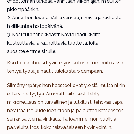
ehdottoman tärkeää vähintään viikon ajan, mieluiten
pidempäänkin.
Anna ihon levätä: Vältä saunaa, uimista ja raskasta
hikiliikuntaa hoitopäivänä.
Kosteuta tehokkaasti: Käytä laadukkaita,
kosteuttavia ja rauhoittavia tuotteita, joita
suosittelemme sinulle.
Kun hoidat ihoasi hyvin myös kotona, tuet hoitolassa
tehtyä työtä ja nautit tuloksista pidempään.
Silmänympärysihon haasteet ovat yleisiä, mutta niihin
ei tarvitse tyytyä. Ammattitaitoisesti tehty
mikroneulaus on turvallinen ja tutkitusti tehokas tapa
herättää iho uudelleen eloon ja palauttaa katseeseen
sen ansaitsema kirkkaus. Tarjoamme monipuolisia
palveluita ihosi kokonaisvaltaiseen hyvinvointiin.