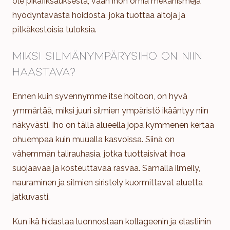
ole pikafiksauksesta, vaan ihon omia mekanismeja
hyödyntävästä hoidosta, joka tuottaa aitoja ja
pitkäkestoisia tuloksia.
Miksi silmänympärysiho on niin
haastava?
Ennen kuin syvennymme itse hoitoon, on hyvä
ymmärtää, miksi juuri silmien ympäristö ikääntyy niin
näkyvästi. Iho on tällä alueella jopa kymmenen kertaa
ohuempaa kuin muualla kasvoissa. Siinä on
vähemmän talirauhasia, jotka tuottaisivat ihoa
suojaavaa ja kosteuttavaa rasvaa. Samalla ilmeily,
nauraminen ja silmien siristely kuormittavat aluetta
jatkuvasti.
Kun ikä hidastaa luonnostaan kollageenin ja elastiinin