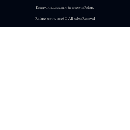
Kotisivun suunnittelu ja toteutus
Fokus
.
Rolling beauty 2026 © All rights Reserved