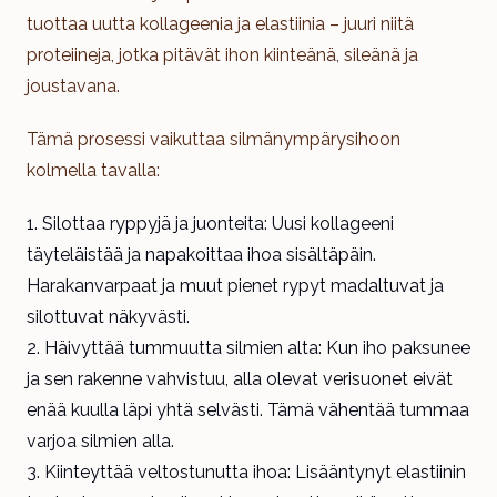
tuottaa uutta kollageenia ja elastiinia – juuri niitä
proteiineja, jotka pitävät ihon kiinteänä, sileänä ja
joustavana.
Tämä prosessi vaikuttaa silmänympärysihoon
kolmella tavalla:
Silottaa ryppyjä ja juonteita: Uusi kollageeni
täyteläistää ja napakoittaa ihoa sisältäpäin.
Harakanvarpaat ja muut pienet rypyt madaltuvat ja
silottuvat näkyvästi.
Häivyttää tummuutta silmien alta: Kun iho paksunee
ja sen rakenne vahvistuu, alla olevat verisuonet eivät
enää kuulla läpi yhtä selvästi. Tämä vähentää tummaa
varjoa silmien alla.
Kiinteyttää veltostunutta ihoa: Lisääntynyt elastiinin