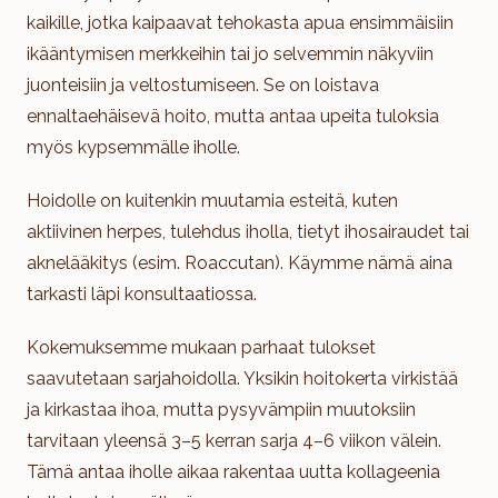
kaikille, jotka kaipaavat tehokasta apua ensimmäisiin
ikääntymisen merkkeihin tai jo selvemmin näkyviin
juonteisiin ja veltostumiseen. Se on loistava
ennaltaehäisevä hoito, mutta antaa upeita tuloksia
myös kypsemmälle iholle.
Hoidolle on kuitenkin muutamia esteitä, kuten
aktiivinen herpes, tulehdus iholla, tietyt ihosairaudet tai
aknelääkitys (esim. Roaccutan). Käymme nämä aina
tarkasti läpi konsultaatiossa.
Kokemuksemme mukaan parhaat tulokset
saavutetaan sarjahoidolla. Yksikin hoitokerta virkistää
ja kirkastaa ihoa, mutta pysyvämpiin muutoksiin
tarvitaan yleensä 3–5 kerran sarja 4–6 viikon välein.
Tämä antaa iholle aikaa rakentaa uutta kollageenia