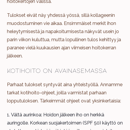
hoitokertojen välissä.
Tulokset eivät näy yhdessä yössä, sillä kollageenin
muodostuminen vie aikaa. Ensimmäiset merkit ihon
heleytymisestä ja napakoitumisesta näkyvät usein jo
parin viikon kuluttua, mutta lopullinen tulos kehittyy ja
paranee vielä kuukausien ajan viimeisen hoitokerran
jälkeen.
Kotihoito on avainasemassa
Parhaat tulokset syntyvät aina yhteistyöllä. Annamme
tarkat kotihoito-ohjeet, joilla varmistat parhaan
lopputuloksen. Tärkeimmät ohjeet ovat yksinkertaisia:
Vältä aurinkoa: Hoidon jälkeen iho on herkkä
auringolle. Korkean suojakertoimen (SPF 50) käyttö on