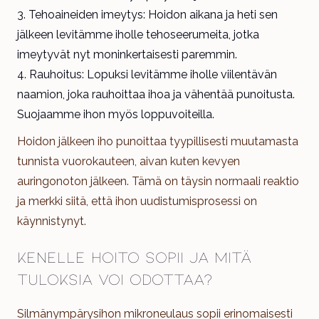
Tehoaineiden imeytys: Hoidon aikana ja heti sen
jälkeen levitämme iholle tehoseerumeita, jotka
imeytyvät nyt moninkertaisesti paremmin.
Rauhoitus: Lopuksi levitämme iholle viilentävän
naamion, joka rauhoittaa ihoa ja vähentää punoitusta.
Suojaamme ihon myös loppuvoiteilla.
Hoidon jälkeen iho punoittaa tyypillisesti muutamasta
tunnista vuorokauteen, aivan kuten kevyen
auringonoton jälkeen. Tämä on täysin normaali reaktio
ja merkki siitä, että ihon uudistumisprosessi on
käynnistynyt.
Kenelle hoito sopii ja mitä
tuloksia voi odottaa?
Silmänympärysihon mikroneulaus sopii erinomaisesti