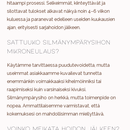
hitaampi prosessi. Selkeimmät, kiinteyttävät ja
silottavat tulokset alkavat näkyä noin 4–6 viikon
kuluessa ja paranevat edelleen useiden kuukausien
ajan, erityisesti sarjahoidon jälkeen.
Sattuuko silmänympärysihon
mikroneulaus?
Käytämme tarvittaessa puudutevoidetta, mutta
useimmat asiakkaamme kuvailevat tunnetta
enemmänkin voimakkaaksi kihelmöinniksi tai
raapimiseksi kuin varsinaiseksi kivuksi.
Silmänympärysiho on herkkä, mutta toimenpide on
nopea. Ammattilaisemme varmistavat, että
kokemuksesi on mahdollisimman miellyttävä.
Voinko meikata hoidon jälkeen?