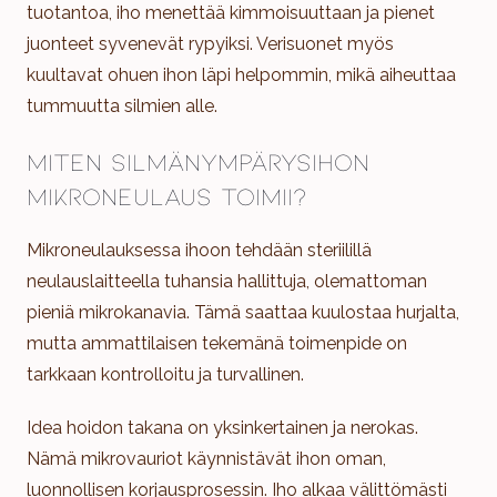
tuotantoa, iho menettää kimmoisuuttaan ja pienet
juonteet syvenevät rypyiksi. Verisuonet myös
kuultavat ohuen ihon läpi helpommin, mikä aiheuttaa
tummuutta silmien alle.
Miten silmänympärysihon
mikroneulaus toimii?
Mikroneulauksessa ihoon tehdään steriilillä
neulauslaitteella tuhansia hallittuja, olemattoman
pieniä mikrokanavia. Tämä saattaa kuulostaa hurjalta,
mutta ammattilaisen tekemänä toimenpide on
tarkkaan kontrolloitu ja turvallinen.
Idea hoidon takana on yksinkertainen ja nerokas.
Nämä mikrovauriot käynnistävät ihon oman,
luonnollisen korjausprosessin. Iho alkaa välittömästi