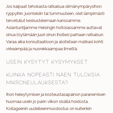
Jos kaipaat tehokasta ratkaisua silmänympärysihon
ryppyihin, juonteisiin tai tummuuteen, olet lämpimästi
tervetullut keskustelemaan kanssamme.
Asiantuntijamme Helsingin hoitolassamme auttavat
sinua löytämään juuri sinun ihollesi parhaan ratkaisun.
Varaa aika konsultaatioon ja aloitetaan matkasi kohti
virkeämpää ja nuorekkaampaa ilmettä.
Usein kysytyt kysymykset
Kuinka nopeasti näen tuloksia
mikroneulauksesta?
Ihon heleytymisen ja kosteustasapainon paranemisen
huomaa usein jo parin viikon sisällä hoidosta.
Kollageenin uudelleenmuodostus on kuitenkin