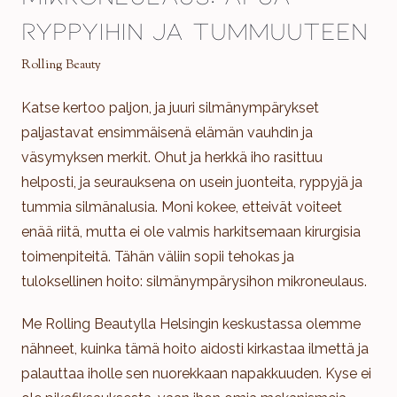
ryppyihin ja tummuuteen
Rolling Beauty
Katse kertoo paljon, ja juuri silmänympärykset
paljastavat ensimmäisenä elämän vauhdin ja
väsymyksen merkit. Ohut ja herkkä iho rasittuu
helposti, ja seurauksena on usein juonteita, ryppyjä ja
tummia silmänalusia. Moni kokee, etteivät voiteet
enää riitä, mutta ei ole valmis harkitsemaan kirurgisia
toimenpiteitä. Tähän väliin sopii tehokas ja
tuloksellinen hoito: silmänympärysihon mikroneulaus.
Me Rolling Beautylla Helsingin keskustassa olemme
nähneet, kuinka tämä hoito aidosti kirkastaa ilmettä ja
palauttaa iholle sen nuorekkaan napakkuuden. Kyse ei