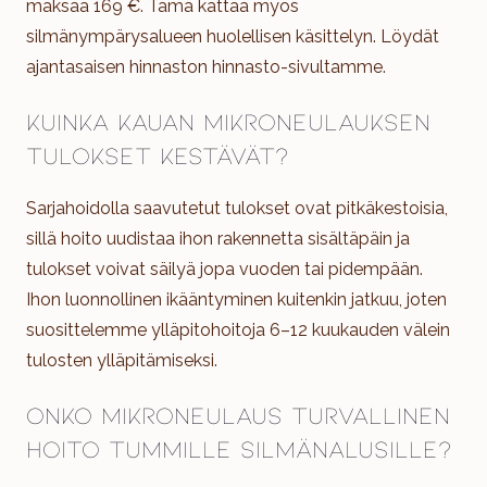
maksaa 169 €. Tämä kattaa myös
silmänympärysalueen huolellisen käsittelyn. Löydät
ajantasaisen hinnaston hinnasto-sivultamme.
Kuinka kauan mikroneulauksen
tulokset kestävät?
Sarjahoidolla saavutetut tulokset ovat pitkäkestoisia,
sillä hoito uudistaa ihon rakennetta sisältäpäin ja
tulokset voivat säilyä jopa vuoden tai pidempään.
Ihon luonnollinen ikääntyminen kuitenkin jatkuu, joten
suosittelemme ylläpitohoitoja 6–12 kuukauden välein
tulosten ylläpitämiseksi.
Onko mikroneulaus turvallinen
hoito tummille silmänalusille?