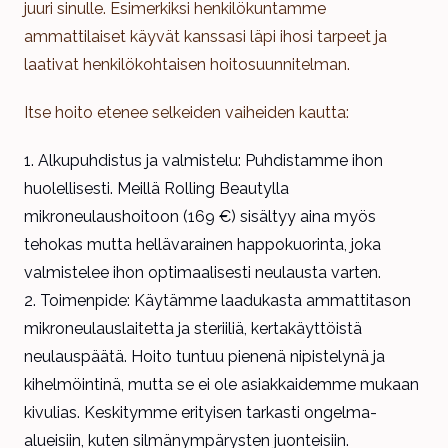
juuri sinulle. Esimerkiksi henkilökuntamme
ammattilaiset käyvät kanssasi läpi ihosi tarpeet ja
laativat henkilökohtaisen hoitosuunnitelman.
Itse hoito etenee selkeiden vaiheiden kautta:
Alkupuhdistus ja valmistelu: Puhdistamme ihon
huolellisesti. Meillä Rolling Beautylla
mikroneulaushoitoon (169 €) sisältyy aina myös
tehokas mutta hellävarainen happokuorinta, joka
valmistelee ihon optimaalisesti neulausta varten.
Toimenpide: Käytämme laadukasta ammattitason
mikroneulauslaitetta ja steriiliä, kertakäyttöistä
neulauspäätä. Hoito tuntuu pienenä nipistelynä ja
kihelmöintinä, mutta se ei ole asiakkaidemme mukaan
kivulias. Keskitymme erityisen tarkasti ongelma-
alueisiin, kuten silmänympärysten juonteisiin.