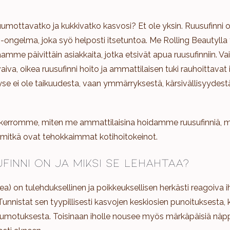
umottavatko ja kukkivatko kasvosi? Et ole yksin. Ruusufinni o
o-ongelma, joka syö helposti itsetuntoa. Me Rolling Beautylla
amme päivittäin asiakkaita, jotka etsivät apua ruusufinniin. Vai
aiva, oikea ruusufinni hoito ja ammattilaisen tuki rauhoittavat 
Kyse ei ole taikuudesta, vaan ymmärryksestä, kärsivällisyydestä
erromme, miten me ammattilaisina hoidamme ruusufinniä, mi
 mitkä ovat tehokkaimmat kotihoitokeinot.
finni on ja miksi se lehahtaa?
ea) on tulehduksellinen ja poikkeuksellisen herkästi reagoiva ih
 Tunnistat sen tyypillisesti kasvojen keskiosien punoituksesta,
kuumotuksesta. Toisinaan iholle nousee myös märkäpäisiä näppy