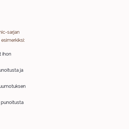
ic-sarjan
ä esimerkiksi:
t ihon
unoitusta ja
 kuumotuksen
 punoitusta