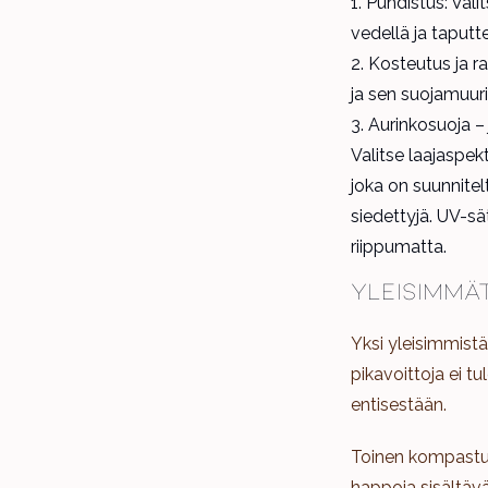
Puhdistus: Vali
vedellä ja taputt
Kosteutus ja ra
ja sen suojamuuria
Aurinkosuoja – 
Valitse laajaspek
joka on suunnitelt
siedettyjä. UV-sä
riippumatta.
Yleisimmä
Yksi yleisimmistä
pikavoittoja ei t
entisestään.
Toinen kompastuski
happoja sisältävät