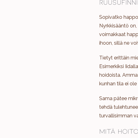
ruusufinn
Sopivatko happoho
Nyrkkisääntö on, 
voimakkaat happo
ihoon, sillä ne v
Tietyt erittäin mi
Esimerkiksi Iida
hoidoista. Ammatt
kunhan tila ei ole 
Sama pätee mikron
tehdä tulehtuneel
turvallisimman v
Mitä hoito