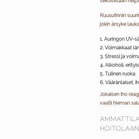
sekoitetaan help
Ruusufinnin suuri
jokin ärsyke lauka
Auringon UV-sä
Voimakkaat läm
Stressi ja voi
Alkoholi, erityi
Tulinen ruoka
Vääränlaiset, 
Jokaisen iho reag
vaatii hieman sa
Ammattilai
hoitolaan