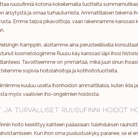
tuttaa ruusufinniä kotona kokeilemalla tuotteita summamutikas
on ärsytystä ja omaa turhautumista. Ammattilaisen tekemä ih
rusta. Emme tarjoa pikavoittoja, vaan rakennamme kanssasi 
n.
Helsingin Kamppiin, aloitamme aina perusteellisella konsultaati
oistunut kosmetologimme Ruusu käy kanssasi läpi ihosi historia
äntilanteesi. Tavoitteemme on ymmärtää, mikä juuri sinun ihoasi 
ttelemme sopivia hoitolahoitoja ja kotihoitotuotteita.
imiimme kuuluu useita ihonhoidon ammattilaisia, kuten Iida ja E
ista myös vaativien iho-ongelmien hoidosta.
 ja turvalliset ruusufinni hoidot h
innin hoito keskittyy kahteen pääasiaan: tulehduksen rauhoit
ahvistamiseen. Kun ihon oma puolustuskyky paranee, se ei en