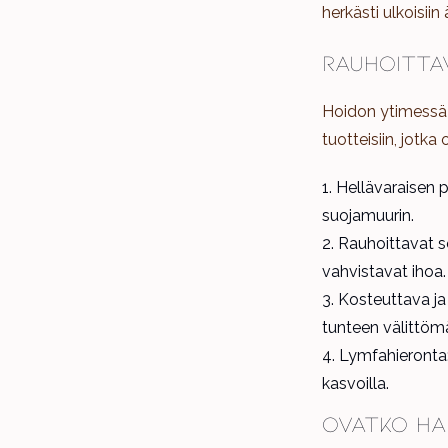
herkästi ulkoisiin 
Rauhoitta
Hoidon ytimessä
tuotteisiin, jotka 
Hellävaraisen p
suojamuurin.
Rauhoittavat se
vahvistavat ihoa.
Kosteuttava ja
tunteen välittömä
Lymfahieronta:
kasvoilla.
Ovatko ha