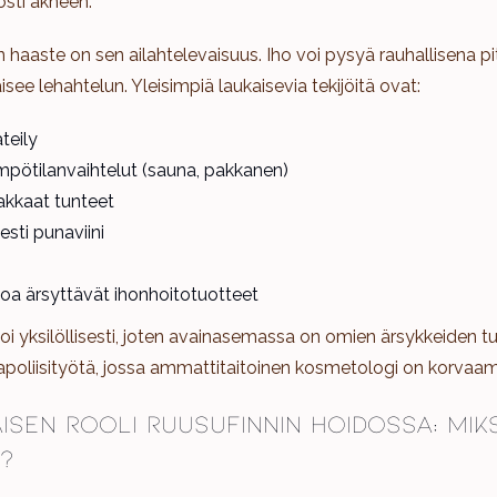
osti akneen.
n haaste on sen ailahtelevaisuus. Iho voi pysyä rauhallisena p
isee lehahtelun. Yleisimpiä laukaisevia tekijöitä ovat:
teily
pötilanvaihtelut (sauna, pakkanen)
makkaat tunteet
sesti punaviini
ihoa ärsyttävät ihonhoitotuotteet
oi yksilöllisesti, joten avainasemassa on omien ärsykkeiden t
lapoliisityötä, jossa ammattitaitoinen kosmetologi on korvaa
sen rooli ruusufinnin hoidossa: Miks
?