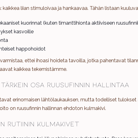
 kaikkea liian stimuloivaa ja hankaavaa. Tähän listaan kuuluvat 
aniset kuorinnat (kuten timanttihionta aktiiviseen ruusufinni
kset kasvoille
onta
nteiset happohoidot
mistaa, ettei ihoasi hoideta tavoilla, jotka pahentavat tilan
ohjaavat kaikkea tekemistämme.
 Tärkein osa ruusufinnin hallintaa
avat erinomaisen lähtölaukauksen, mutta todelliset tulokset 
hoito on ruusufinnin hallinnan ehdoton kulmakivi.
en rutiinin kulmakivet