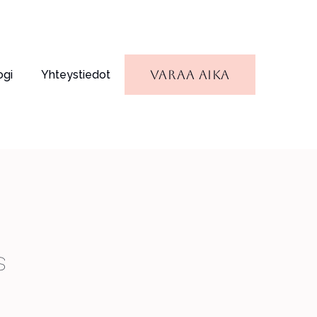
Varaa aika
ogi
Yhteystiedot
s