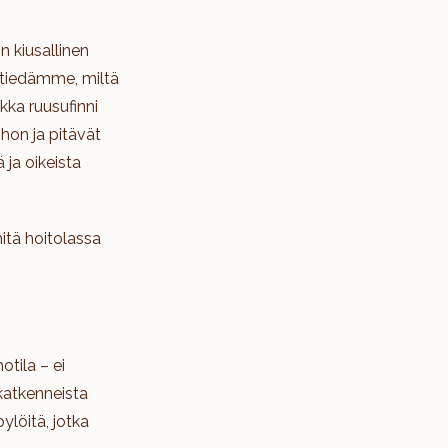
n kiusallinen
 tiedämme, miltä
kka ruusufinni
ihon ja pitävät
 ja oikeista
tä hoitolassa
otila – ei
 katkenneista
löitä, jotka