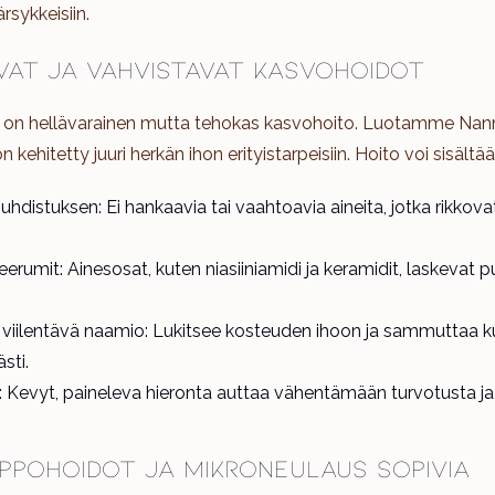
ärsykkeisiin.
vat ja vahvistavat kasvohoidot
 on hellävarainen mutta tehokas kasvohoito. Luotamme Nann
on kehitetty juuri herkän ihon erityistarpeisiin. Hoito voi sisältä
uhdistuksen: Ei hankaavia tai vaahtoavia aineita, jotka rikkova
erumit: Ainesosat, kuten niasiiniamidi ja keramidit, laskevat p
 viilentävä naamio: Lukitsee kosteuden ihoon ja sammuttaa
sti.
 Kevyt, paineleva hieronta auttaa vähentämään turvotusta ja
ppohoidot ja mikroneulaus sopivia