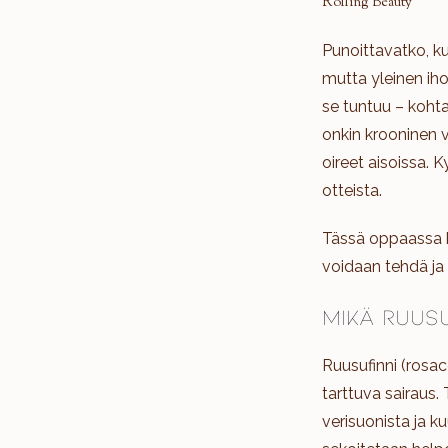
Rolling Beauty
Punoittavatko, ku
mutta yleinen ih
se tuntuu – kohta
onkin krooninen v
oireet aisoissa. 
otteista.
Tässä oppaassa k
voidaan tehdä ja
Mikä ruusu
Ruusufinni (rosac
tarttuva sairaus.
verisuonista ja 