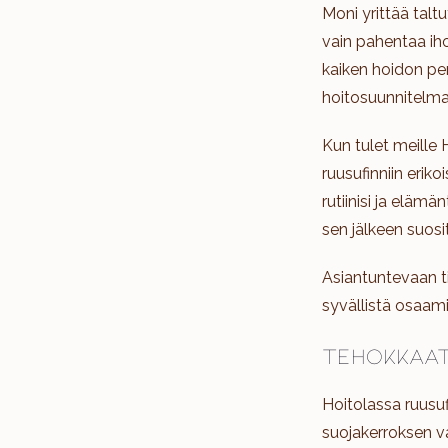
Moni yrittää tal
vain pahentaa ih
kaiken hoidon pe
hoitosuunnitelma
Kun tulet meille 
ruusufinniin erik
rutiinisi ja eläm
sen jälkeen suosi
Asiantuntevaan ti
syvällistä osaam
Tehokkaat
Hoitolassa ruusuf
suojakerroksen v