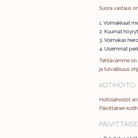
Suora vastaus on:
Voimakkaat meka
Kuumat höyryty
Voimakas hier
Useimmat peri
Tehtävämme on var
ja turvallisuus 
Kotihoito:
Hoitolahoidot ant
Päivittäinen koti
Päivittäis