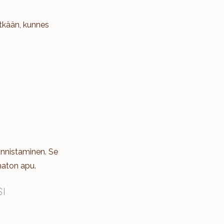
itkään, kunnes
unnistaminen. Se
maton apu.
i