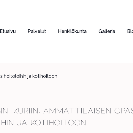
Etusivu
Palvelut
Henkilökunta
Galleria
Bl
nni kuriin: ammattilaisen opa
ihin ja kotihoitoon