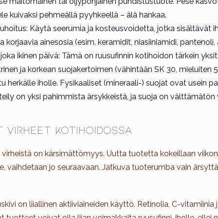
tse maitomainen tai öljypohjainen puhdistustuote. Pese kasvo
ele kuivaksi pehmeällä pyyhkeellä – älä hankaa.
uhoitus: Käytä seerumia ja kosteusvoidetta, jotka sisältävät i
 korjaavia ainesosia (esim. keramidit, niasiiniamidi, pantenoli, a
joka ikinen päivä: Tämä on ruusufinnin kotihoidon tärkein yksit
trinen ja korkean suojakertoimen (vähintään SK 30, mieluiten 5
u herkälle iholle. Fysikaaliset (mineraali-) suojat ovat usein p
teily on yksi pahimmista ärsykkeistä, ja suoja on välttämätö
t virheet kotihoidossa
 virheistä on kärsimättömyys. Uutta tuotetta kokeillaan viikon 
ule, vaihdetaan jo seuraavaan. Jatkuva tuoterumba vain ärsytt
vi on liiallinen aktiiviaineiden käyttö. Retinolia, C-vitamiinia j
 tuotteet voivat olla liian voimakkaita ruusufinni-iholle, ellei 