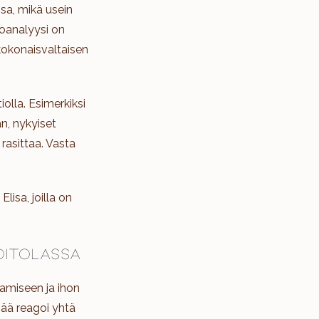
sa, mikä usein
oanalyysi on
kokonaisvaltaisen
olla. Esimerkiksi
n, nykyiset
rasittaa. Vasta
lisa, joilla on
oitolassa
tamiseen ja ihon
ää reagoi yhtä