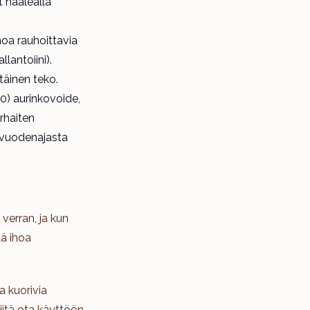
t haalealla
hoa rauhoittavia
llantoiini).
täinen teko.
0) aurinkovoide,
arhaiten
n vuodenajasta
verran, ja kun
ää ihoa
a kuorivia
niitä ota käyttöön