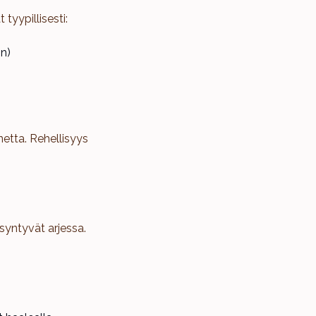
tyypillisesti:
in)
netta. Rehellisyys
syntyvät arjessa.