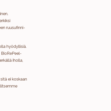
inen.
rkiksi
en ruusufinni-
lla hyödyllisiä.
a BioRePeel-
källä iholla,
 sitä ei koskaan
valitsemme