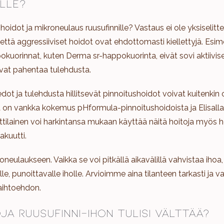
ille?
idot ja mikroneulaus ruusufinnille? Vastaus ei ole yksiselitte
että aggressiiviset hoidot ovat ehdottomasti kiellettyjä. Esime
kuorinnat, kuten Derma sr-happokuorinta, eivät sovi aktiivise
oivat pahentaa tulehdusta.
edot ja tulehdusta hillitsevät pinnoitushoidot voivat kuitenkin o
lla on vankka kokemus pHformula-pinnoitushoidoista ja Elisall
ilainen voi harkintansa mukaan käyttää näitä hoitoja myös her
akuutti.
eulaukseen. Vaikka se voi pitkällä aikavälillä vahvistaa ihoa,
le, punoittavalle iholle. Arvioimme aina tilanteen tarkasti ja 
aihtoehdon.
ja ruusufinni-ihon tulisi välttää?