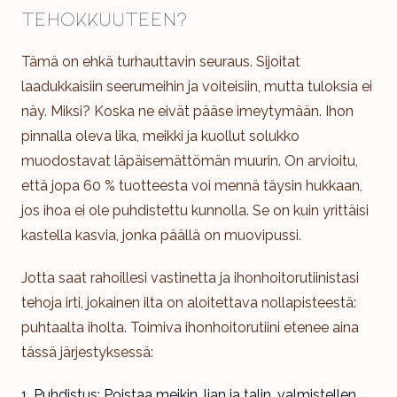
tehokkuuteen?
Tämä on ehkä turhauttavin seuraus. Sijoitat
laadukkaisiin seerumeihin ja voiteisiin, mutta tuloksia ei
näy. Miksi? Koska ne eivät pääse imeytymään. Ihon
pinnalla oleva lika, meikki ja kuollut solukko
muodostavat läpäisemättömän muurin. On arvioitu,
että jopa 60 % tuotteesta voi mennä täysin hukkaan,
jos ihoa ei ole puhdistettu kunnolla. Se on kuin yrittäisi
kastella kasvia, jonka päällä on muovipussi.
Jotta saat rahoillesi vastinetta ja ihonhoitorutiinistasi
tehoja irti, jokainen ilta on aloitettava nollapisteestä:
puhtaalta iholta. Toimiva ihonhoitorutiini etenee aina
tässä järjestyksessä:
Puhdistus: Poistaa meikin, lian ja talin, valmistellen