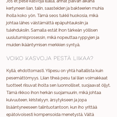
Jos et pese kasvoja illalla, annat päivän aikana
kertyneen lian, talin, saasteiden ja bakteerien muhia
iholla koko yön. Tämä seos tukkii huokosia, mikä
johtaa lähes väistämättä epäpuhtauksiin ja
tulehduksiin. Samalla estät ihon tärkeän yöllisen
uusiutumisprosessin, mikä nopeuttaa ryppyjen ja
muiden ikääntymisen merkkien syntyä.
Voiko kasvoja pestä liikaa?
Kyllä, ehdottomasti. Ylipesu on yhtä haitallista kuin
pesemättömyys. Liian tiheä pesu tai liian voimakkaat
tuotteet riisuvat iholta sen luonnolliset, suojaavat öljyt.
Tämä rikkoo ihon herkän suojamuurin, mikä johtaa
kuivuuteen, kiristelyyn, ärsytykseen ja jopa
lisääntyneeseen talintuotantoon, kun iho yrittää
epätoivoisesti kompensoida menetystä. Vältä