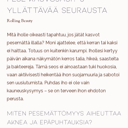
yllättävää seurausta
Rolling Beauty
Mitä iholle oikeasti tapahtuu, jos jätät kasvot
pesemättä illalla? Moni ajattelee, että kerran tai kaksi
ei haittaa. Totuus on kuitenkin karumpi. Ihollesi kertyy
päivän aikana näkymätön kerros talia, hikeä, saasteita
ja bakteereja. Tämä seos ei ainoastaan tuki huokosia,
vaan aktiivisesti heikentää ihon suojamuuria ja sabotoi
sen uusiutumista. Puhdas iho ei ole vain
kauneuskysymys – se on terveen ihon ehdoton
perusta.
Miten pesemättömyys aiheuttaa
aknea ja epäpuhtauksia?