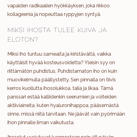
vapaiden radikaalien hyökkäyksen, joka rikkoo
kollageenia ja nopeuttaa ryppyjen syntyä.
Miksi ihosta tulee kuiva ja
eloton?
Miksi iho tuntuu samealta ja kiristävältä, vaikka
käyttäisit hyvää kosteusvoidetta? Yleisin syy on
riittämätön puhdistus. Puhdistamaton iho on kuin
muovikelmulla päällystetty. Sen pinnalla on tiivis
kerros kuollutta ihosolukkoa, talia ja likaa. Tämä
panssari estää kalliidenkin seerumien ja voiteiden
aktiiviaineita, kuten hyaluronihappoa, pääsemästä
sinne, missä niitä tarvitaan. Ne jäävät vain pyörimään
ihon pinnalle ilman vaikutusta.