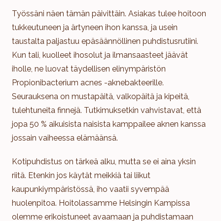
Työssäni näen tämän päivittäin. Asiakas tulee hoitoon
tukkeutuneen ja ärtyneen ihon kanssa, ja usein
taustalta paljastuu epäsäännöllinen puhdistusrutiini.
Kun tali, kuolleet ihosolut ja ilmansaasteet jäävät
iholle, ne luovat täydellisen elinympäristön
Propionibacterium acnes -aknebakteerille.
Seurauksena on mustapäitä, valkopäitä ja kipeitä,
tulehtuneita finnejä. Tutkimuksetkin vahvistavat, että
jopa 50 % aikuisista naisista kamppailee aknen kanssa
jossain vaiheessa elämäänsä.
Kotipuhdistus on tärkeä alku, mutta se ei aina yksin
riitä. Etenkin jos käytät meikkiä tai liikut
kaupunkiympäristössä, iho vaatii syvempää
huolenpitoa. Hoitolassamme Helsingin Kampissa
olemme erikoistuneet avaamaan ja puhdistamaan