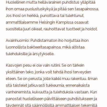
Huolellinen mutta hellävarainen puhdistus ylläpitää
ihon omaa puolustuskykyä ja pitää sen tasapainossa.
Jos ihosi on herkkä, punoittava tai tulehtunut,
ammattilaisemme Helsingin Kampissa osaavat
suositella juuri oikeat, rauhoittavat tuotteet ja hoidot.
Avainhuomio: Puhdistamaton iho horjuttaa ihon
luonnollista bakteeritasapainoa, mikä altistaa
tulehduksille ja ärsytykselle.
Kasvojen pesu ei ole vain rutiini. Se on tärkein
yksittäinen teko, jonka voit tehdä ihosi terveyden
eteen. Se on perusta, jolle kaikki muu rakentuu. Ilman
sitä taistelet jatkuvasti tukkeumia, ennenaikaista
vanhenemista, kuivuutta ja tulehduksia vastaan. Kun
panostat huolelliseen päivittäiseen puhdistukseen ja
täydennät sitä säännöllisillä ammattilaisen tekemillä