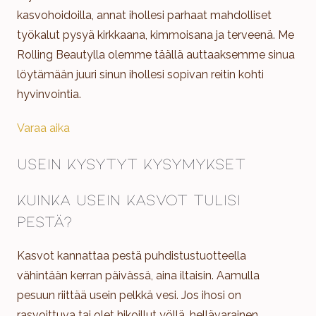
kasvohoidoilla, annat ihollesi parhaat mahdolliset
työkalut pysyä kirkkaana, kimmoisana ja terveenä. Me
Rolling Beautylla olemme täällä auttaaksemme sinua
löytämään juuri sinun ihollesi sopivan reitin kohti
hyvinvointia.
Varaa aika
Usein kysytyt kysymykset
Kuinka usein kasvot tulisi
pestä?
Kasvot kannattaa pestä puhdistustuotteella
vähintään kerran päivässä, aina iltaisin. Aamulla
pesuun riittää usein pelkkä vesi. Jos ihosi on
rasvoittuva tai olet hikoillut yöllä, hellävarainen