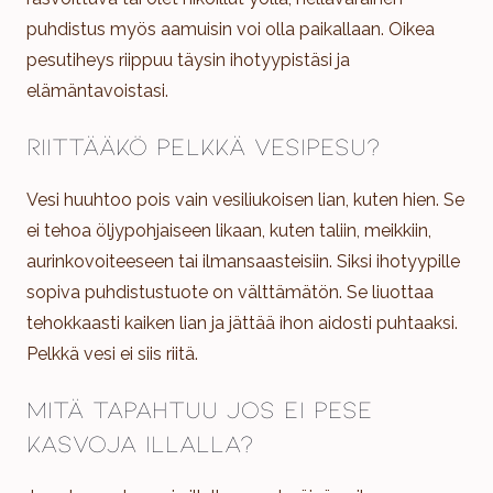
puhdistus myös aamuisin voi olla paikallaan. Oikea
pesutiheys riippuu täysin ihotyypistäsi ja
elämäntavoistasi.
Riittääkö pelkkä vesipesu?
Vesi huuhtoo pois vain vesiliukoisen lian, kuten hien. Se
ei tehoa öljypohjaiseen likaan, kuten taliin, meikkiin,
aurinkovoiteeseen tai ilmansaasteisiin. Siksi ihotyypille
sopiva puhdistustuote on välttämätön. Se liuottaa
tehokkaasti kaiken lian ja jättää ihon aidosti puhtaaksi.
Pelkkä vesi ei siis riitä.
Mitä tapahtuu jos ei pese
kasvoja illalla?