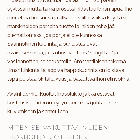
Ihosolut uusiutuvat luonnostaan noin 28 päivän
syklissä, mutta tämä prosessi hidastuu ilman apua. Iho
menettää hehkunsa ja alkaa hilseillä. Vaikka käyttäisit
markkinoiden parhaita tuotteita, niiden teho jää
olemattomaksi, jos pohja ei ole kunnossa.
Säännöllinen kuorinta ja puhdistus ovat
avainasemassa, jotta ihosi voi taas ”hengittää” ja
vastaanottaa hoitotuotteita. Ammattilaisen tekemä
timanttihionta tai sopiva happokuorinta on loistava
tapa poistaa pintakuivuus ja palauttaa ihon elinvoima.
Avainhuomio: Kuollut ihosolukko ja lika estävät
kosteusvoiteiden imeytymisen, mikä johtaa ihon
kuivumiseen ja sameuteen.
Miten se vaikuttaa muiden
ihonhoitotuotteiden