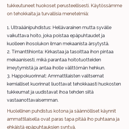
tukkeutuneet huokoset perusteellisesti. Käytössämme
on tehokkaita ja turvallisia menetelmiä:
Ultraäänipuhdistus: Hellävarainen mutta syvälle
vaikuttava hoito, joka poistaa epäpuhtaudet ja
kuolleen ihosolukon ilman mekaanista ärsytystä.
Timanttihionta: Kirkastaa ja tasoittaa ihon pintaa
mekaanisesti, mikä parantaa hoitotuotteiden
imeytymistä ja antaa iholle välittömän hehkun.
Happokuorinnat: Ammattilaisten valitsemat
kemialliset kuorinnat liuottavat tehokkaasti huokosten
tukkeumat ja uudistavat ihoa tehden siitä
vastaanottavaisemman.
Huolellinen puhdistus kotona ja säännölliset käynnit
ammattilaisella ovat paras tapa pitää iho puhtaana ja
ehkäistä epäpuhtauksien syntyä.