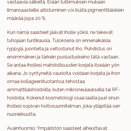
vastaavia säikeitä. Erään tutkimuksen mukaan
ilmansaasteille altistuminen voi lisätä pigmenttiläiskien
määrää jopa 20 %.
Kun nämä saasteet jäävät iholle yöksi, ne tekevät
tuhojaan tuntikausia. Tuloksena on ennenaikaisia
ryppyjä, juonteita ja veltostunut iho. Puhdistus on
ensimmäinen ja tärkein puolustuskeino tätä vastaan.
Se antaa ihollesi mahdollisuuden korjata itseään yön
aikana. Jo syntyneitä vaurioita voidaan korjata ja ihon
omaa kollageenituotantoa tehostaa
ammattilaishoidoilla, kuten mikroneulauksella tai RF-
hoidolla. Kokenut kosmetologi osaa laatia juuri sinun
ihollesi sopivan hoitosuunnitelman, joka ylläpitää sen
nuorekkuutta.
Avainhuomio: Ympäristön saasteet aiheuttavat