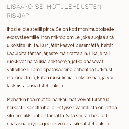
Lisääkö se ihotulehdusten
riskiä?
Ihosi ei ole steriili pinta. Se on koti monimuotoiselle
ekosysteemille, ihon mikrobiomille, joka suojaa sitä
ulkoisilta uhilta. Kun jätät kasvot pesemättä, heität
kapuloita tämän järjestelmän rattaisiin. Lika ja tali
ruokkivat haitallisia bakteereja, jotka pääsevät
valloilleen. Tämä epätasapaino pahentaa tutkitusti
iho-ongelmia, kuten ruusufinniä ja ekseemaa, ja voi
laukaista uusia tulehduksia.
Pienetkin naarmut tai hankaumat voivat tulehtua
herkästi likaisella iholla. Erityisen vaarallista on jättää
silmämeikki puhdistamatta. Siitä seuraa helposti
näärännäppyjä ja jopa kivuliaita silmätulehduksia.