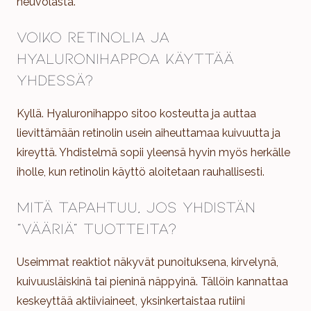
neuvolasta.
Voiko retinolia ja
hyaluronihappoa käyttää
yhdessä?
Kyllä. Hyaluronihappo sitoo kosteutta ja auttaa
lievittämään retinolin usein aiheuttamaa kuivuutta ja
kireyttä. Yhdistelmä sopii yleensä hyvin myös herkälle
iholle, kun retinolin käyttö aloitetaan rauhallisesti.
Mitä tapahtuu, jos yhdistän
“vääriä” tuotteita?
Useimmat reaktiot näkyvät punoituksena, kirvelynä,
kuivuusläiskinä tai pieninä näppyinä. Tällöin kannattaa
keskeyttää aktiiviaineet, yksinkertaistaa rutiini