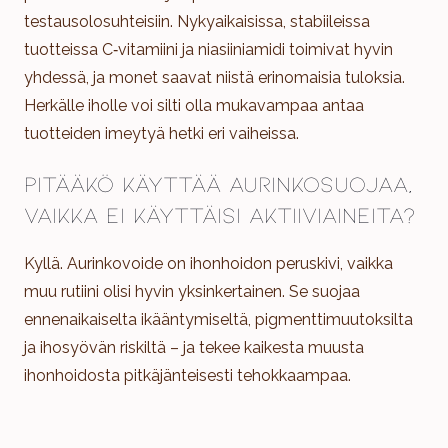
testausolosuhteisiin. Nykyaikaisissa, stabiileissa
tuotteissa C‑vitamiini ja niasiiniamidi toimivat hyvin
yhdessä, ja monet saavat niistä erinomaisia tuloksia.
Herkälle iholle voi silti olla mukavampaa antaa
tuotteiden imeytyä hetki eri vaiheissa.
Pitääkö käyttää aurinkosuojaa,
vaikka ei käyttäisi aktiiviaineita?
Kyllä. Aurinkovoide on ihonhoidon peruskivi, vaikka
muu rutiini olisi hyvin yksinkertainen. Se suojaa
ennenaikaiselta ikääntymiseltä, pigmenttimuutoksilta
ja ihosyövän riskiltä – ja tekee kaikesta muusta
ihonhoidosta pitkäjänteisesti tehokkaampaa.​​​​​​​​​​​​​​​​