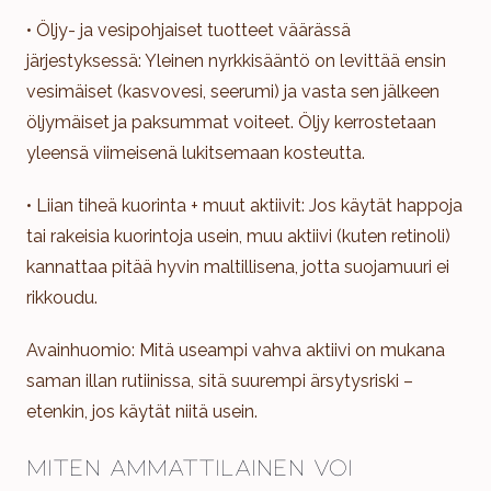
• Öljy- ja vesipohjaiset tuotteet väärässä
järjestyksessä: Yleinen nyrkkisääntö on levittää ensin
vesimäiset (kasvovesi, seerumi) ja vasta sen jälkeen
öljymäiset ja paksummat voiteet. Öljy kerrostetaan
yleensä viimeisenä lukitsemaan kosteutta.
• Liian tiheä kuorinta + muut aktiivit: Jos käytät happoja
tai rakeisia kuorintoja usein, muu aktiivi (kuten retinoli)
kannattaa pitää hyvin maltillisena, jotta suojamuuri ei
rikkoudu.
Avainhuomio: Mitä useampi vahva aktiivi on mukana
saman illan rutiinissa, sitä suurempi ärsytysriski –
etenkin, jos käytät niitä usein.
Miten ammattilainen voi