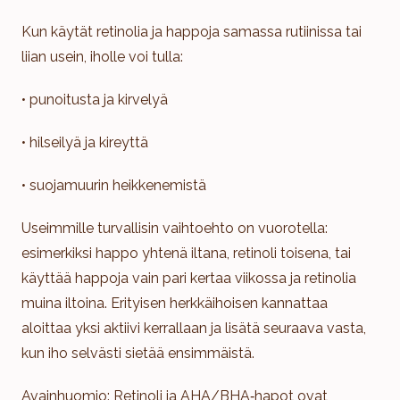
Kun käytät retinolia ja happoja samassa rutiinissa tai
liian usein, iholle voi tulla:
• punoitusta ja kirvelyä
• hilseilyä ja kireyttä
• suojamuurin heikkenemistä
Useimmille turvallisin vaihtoehto on vuorotella:
esimerkiksi happo yhtenä iltana, retinoli toisena, tai
käyttää happoja vain pari kertaa viikossa ja retinolia
muina iltoina. Erityisen herkkäihoisen kannattaa
aloittaa yksi aktiivi kerrallaan ja lisätä seuraava vasta,
kun iho selvästi sietää ensimmäistä.
Avainhuomio: Retinoli ja AHA/BHA‑hapot ovat