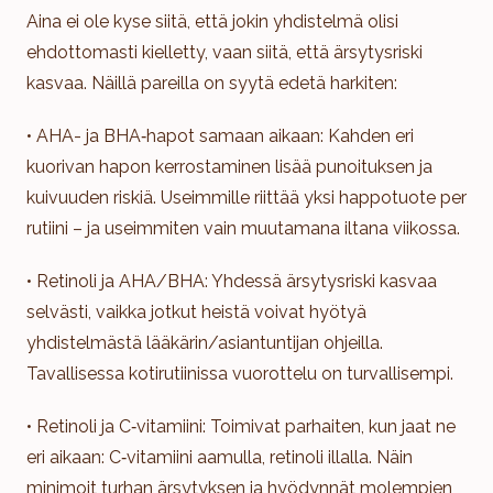
Aina ei ole kyse siitä, että jokin yhdistelmä olisi
ehdottomasti kielletty, vaan siitä, että ärsytysriski
kasvaa. Näillä pareilla on syytä edetä harkiten:
• AHA- ja BHA‑hapot samaan aikaan: Kahden eri
kuorivan hapon kerrostaminen lisää punoituksen ja
kuivuuden riskiä. Useimmille riittää yksi happotuote per
rutiini – ja useimmiten vain muutamana iltana viikossa.
• Retinoli ja AHA/BHA: Yhdessä ärsytysriski kasvaa
selvästi, vaikka jotkut heistä voivat hyötyä
yhdistelmästä lääkärin/asiantuntijan ohjeilla.
Tavallisessa kotirutiinissa vuorottelu on turvallisempi.
• Retinoli ja C‑vitamiini: Toimivat parhaiten, kun jaat ne
eri aikaan: C‑vitamiini aamulla, retinoli illalla. Näin
minimoit turhan ärsytyksen ja hyödynnät molempien