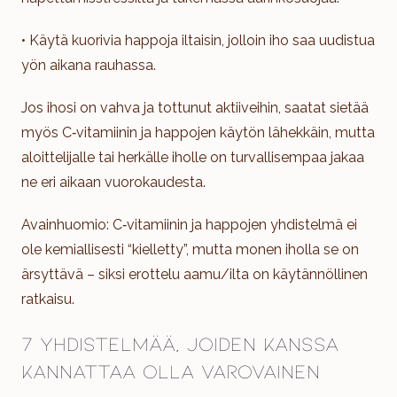
• Käytä kuorivia happoja iltaisin, jolloin iho saa uudistua
yön aikana rauhassa.
Jos ihosi on vahva ja tottunut aktiiveihin, saatat sietää
myös C‑vitamiinin ja happojen käytön lähekkäin, mutta
aloittelijalle tai herkälle iholle on turvallisempaa jakaa
ne eri aikaan vuorokaudesta.
Avainhuomio: C‑vitamiinin ja happojen yhdistelmä ei
ole kemiallisesti “kielletty”, mutta monen iholla se on
ärsyttävä – siksi erottelu aamu/ilta on käytännöllinen
ratkaisu.
7 yhdistelmää, joiden kanssa
kannattaa olla varovainen