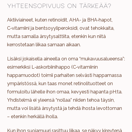
yhteensopivuus on tärkeää?
Aktiiviaineet, kuten retinoidit, AHA- ja BHA‑hapot,
C‑vitamiini ja bentsoyyliperoksidi, ovat tehokkaita,
mutta samalla ärsytysalttiita, etenkin kun niitä
kerrostetaan liikaa samaan aikaan.
Lisäksi jokaisella aineella on oma “mukavuusalueensa”:
esimerkiksi L‑askorbiinihappo (C‑vitamiinin
happamuodot) toimii parhaiten selvästi happamassa
ympäristössä, kun taas monet retinolituotteet on
formuloitu lähelle ihon omaa, kevyesti hapanta pH:ta.
Yhdistelmä ei yleensä “nollaa” niiden tehoa täysin,
mutta voi lisätä ärsytystä ja tehdä ihosta levottoman
– etenkin herkällä iholla.
Kun ihon suojamuuri rasittuu liikaa, se näkyy kireytenä,