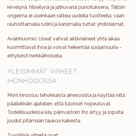
kirvelynä, hilseilynä ja jatkuvana punoituksena. Tällöin
ongelma ei useinkaan ratkea uudella tuotteella, vaan
rauhoittamalla rutiini ja karsimalla turhat yhdistelmät.
Avainhuomio: Useat vahvat aktiiviaineet yhtä aikaa
kuormittavat ihoa ja voivat heikentää suojamuuria –
erityisesti herkkäihoisella.
Yleisimmät virheet
ihonhoidossa
Moni innostuu tehokkaista ainesosista ja käyttää niitä
päällekkäin ajatellen, että tulokset nopeutuvat.
Todellisuudessa käy päinvastoin: iho ärtyy, ja lopulta
joudut pitämään taukoa kaikesta.
Tyypillisiä virheitä ovat: