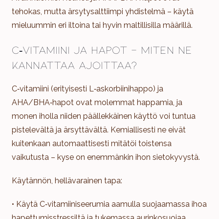
tehokas, mutta ärsytysalttiimpi yhdistelmä – käytä
mieluummin eri iltoina tai hyvin maltillisilla määrillä.
C‑vitamiini ja hapot – miten ne
kannattaa ajoittaa?
C‑vitamiini (erityisesti L‑askorbiinihappo) ja
AHA/BHA‑hapot ovat molemmat happamia, ja
monen iholla niiden päällekkäinen käyttö voi tuntua
pistelevältä ja ärsyttävältä. Kemiallisesti ne eivät
kuitenkaan automaattisesti mitätöi toistensa
vaikutusta – kyse on enemmänkin ihon sietokyvystä.
Käytännön, hellävarainen tapa:
• Käytä C‑vitamiiniseerumia aamulla suojaamassa ihoa
hapettumisstressiltä ja tukemassa aurinkosuojaa.