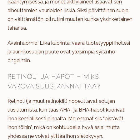
ikääntymisessä, ja monet aktiiviaineet lisäävät sen
aiheuttamien vaurioiden riskiä. Siksi päivittäinen suoja
on välttämätön, oli rutiini muuten kuinka yksinkertainen
tahansa.
Avainhuomio: Liika kuorinta, väärä tuotetyyppi ihollesi
ja aurinkosuojan puute ovat yleisimpiä syitä iho-
ongelmiin.
Retinoli ja hapot – miksi
varovaisuus kannattaa?
Retinoli (ja muut retinoidit) nopeuttavat solujen
uusiutumista, kun taas AHA- ja BHA‑hapot kuorivat
ihoa kemiallisesti pinnalta. Molemmat siis “pistävät
ihon töihin”, mikä on kohtuudella hyvä asia, mutta
yhdessä ne voivat ylittää ihon sietokyvyn.