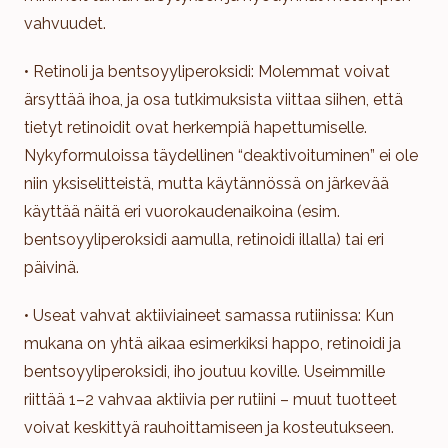
vahvuudet.
• Retinoli ja bentsoyyliperoksidi: Molemmat voivat
ärsyttää ihoa, ja osa tutkimuksista viittaa siihen, että
tietyt retinoidit ovat herkempiä hapettumiselle.
Nykyformuloissa täydellinen “deaktivoituminen” ei ole
niin yksiselitteistä, mutta käytännössä on järkevää
käyttää näitä eri vuorokaudenaikoina (esim.
bentsoyyliperoksidi aamulla, retinoidi illalla) tai eri
päivinä.
• Useat vahvat aktiiviaineet samassa rutiinissa: Kun
mukana on yhtä aikaa esimerkiksi happo, retinoidi ja
bentsoyyliperoksidi, iho joutuu koville. Useimmille
riittää 1–2 vahvaa aktiivia per rutiini – muut tuotteet
voivat keskittyä rauhoittamiseen ja kosteutukseen.