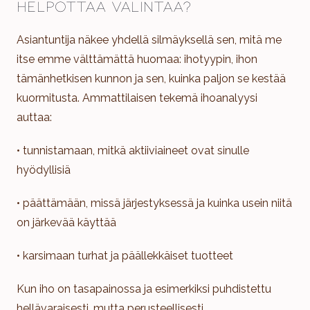
helpottaa valintaa?
Asiantuntija näkee yhdellä silmäyksellä sen, mitä me
itse emme välttämättä huomaa: ihotyypin, ihon
tämänhetkisen kunnon ja sen, kuinka paljon se kestää
kuormitusta. Ammattilaisen tekemä ihoanalyysi
auttaa:
• tunnistamaan, mitkä aktiiviaineet ovat sinulle
hyödyllisiä
• päättämään, missä järjestyksessä ja kuinka usein niitä
on järkevää käyttää
• karsimaan turhat ja päällekkäiset tuotteet
Kun iho on tasapainossa ja esimerkiksi puhdistettu
hellävaraisesti, mutta perusteellisesti,