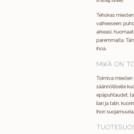
Rolling Beauty
Tehokas miesten 
vaiheeseen: puhd
arkeasi, huomaat
paremmalta. Tämä
ihoa.
Mikä on t
Toimiva miesten i
säännölliselle kuo
epäpuhtaudet, tas
lian ja talin, kuo
ihon suojamuuria. 
Tuotesuos