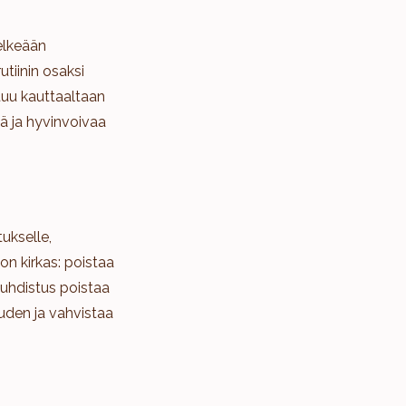
elkeään
tiinin osaksi
tuu kauttaaltaan
ä ja hyvinvoivaa
tukselle,
 on kirkas: poistaa
Puhdistus poistaa
teuden ja vahvistaa