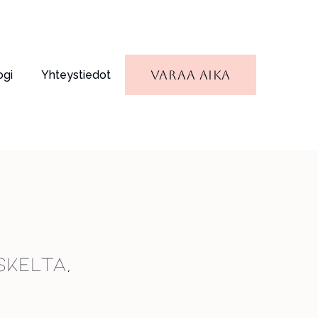
Varaa aika
ogi
Yhteystiedot
skelta,