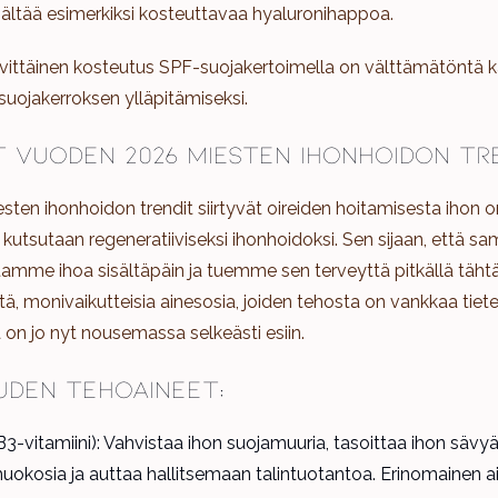
sältää esimerkiksi kosteuttavaa hyaluronihappoa.
vittäinen kosteutus SPF-suojakertoimella on välttämätöntä ka
 suojakerroksen ylläpitämiseksi.
t vuoden 2026 miesten ihonhoidon tr
ten ihonhoidon trendit siirtyvät oireiden hoitamisesta ihon
 kutsutaan regeneratiiviseksi ihonhoidoksi. Sen sijaan, ett
stamme ihoa sisältäpäin ja tuemme sen terveyttä pitkällä täh
itä, monivaikutteisia ainesosia, joiden tehosta on vankkaa tiete
on jo nyt nousemassa selkeästi esiin.
uden tehoaineet:
(B3-vitamiini): Vahvistaa ihon suojamuuria, tasoittaa ihon sävyä
ohuokosia ja auttaa hallitsemaan talintuotantoa. Erinomainen 