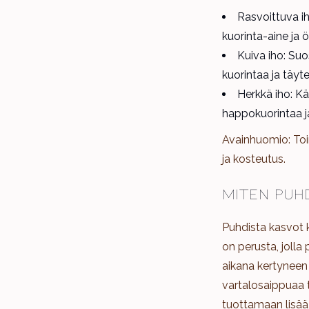
Rasvoittuva ih
kuorinta-aine ja 
Kuiva iho: Suo
kuorintaa ja täyt
Herkkä iho: K
happokuorintaa j
Avainhuomio: Toi
ja kosteutus.
Miten puhd
Puhdista kasvot k
on perusta, jolla
aikana kertyneen 
vartalosaippuaa t
tuottamaan lisää 