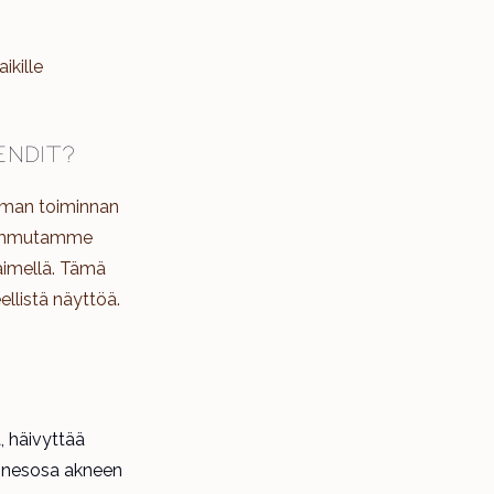
ikille
endit?
 oman toiminnan
ä sammutamme
täimellä. Tämä
ellistä näyttöä.
, häivyttää
ainesosa akneen