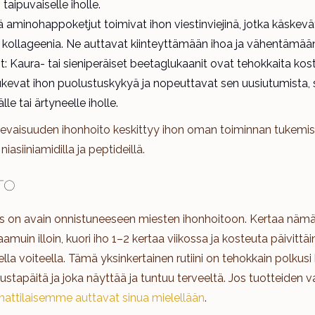
taipuvaiselle iholle.
 aminohappoketjut toimivat ihon viestinviejinä, jotka käskevä
 kollageenia. Ne auttavat kiinteyttämään ihoa ja vähentämään
: Kaura- tai sieniperäiset beetaglukaanit ovat tehokkaita kost
tukevat ihon puolustuskykyä ja nopeuttavat sen uusiutumista,
lle tai ärtyneelle iholle.
evaisuuden ihonhoito keskittyy ihon oman toiminnan tukemis
niasiiniamidilla ja peptideillä.
to
 on avain onnistuneeseen miesten ihonhoitoon. Kertaa nämä
muin illoin, kuori iho 1–2 kertaa viikossa ja kosteuta päivittäi
lla voiteella. Tämä yksinkertainen rutiini on tehokkain polkusi 
apäitä ja joka näyttää ja tuntuu terveeltä. Jos tuotteiden va
ttilaisemme auttavat sinua mielellään
.