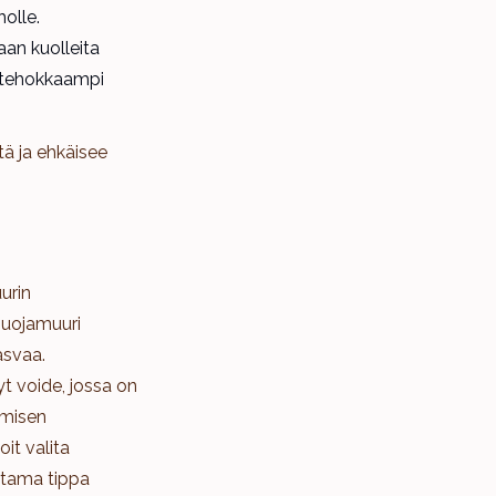
holle.
an kuolleita
a tehokkaampi
tä ja ehkäisee
urin
suojamuuri
asvaa.
yt voide, jossa on
ymisen
it valita
utama tippa