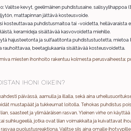
o: Valitse kevyt, geelimäinen puhdistusaine, salisyylihappoa 
öljytön, mattapinnan jättävä kosteusvoide.
si kosteuttavaa puhdistusmaitoa tai -voidetta, hellävaraista
eläistä, keramideja sisältävää kasvovoidetta miehille.
äytä hajusteetonta ja sulfaatitonta puhdistustuotetta, mietoa
a rauhoittavaa, beetaglukaania sisältävää kosteusvoidetta.
miva miesten ihonhoito rakentuu kolmesta perusvaiheesta: pu
istan ihoni oikein?
ahdesti päivässä, aamulla ja illalla, sekä aina urheilusuorituk
 pidät mustapäät ja tukkeumat loitolla. Tehokas puhdistus poi
lian, saasteet ja ylimääräisen rasvan. Yleinen virhe on käyttää
ai suihkugeeliä, jotka ovat liian voimakkaita ja kuivattavat ih
rasvaa puolustusreaktiona. Valitse siis aina omalle ihotyypille