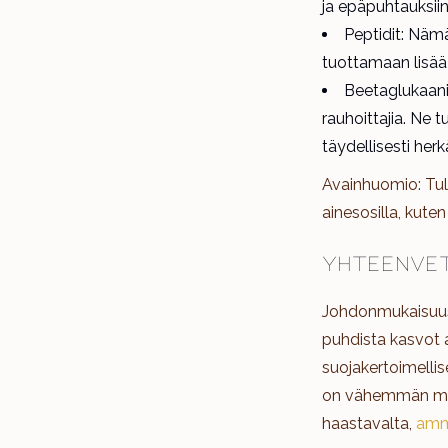
ja epäpuhtauksiin 
Peptidit: Nämä
tuottamaan lisää
Beetaglukaanit
rauhoittajia. Ne 
täydellisesti herkä
Avainhuomio: Tul
ainesosilla, kuten 
Yhteenve
Johdonmukaisuus
puhdista kasvot aa
suojakertoimellise
on vähemmän must
haastavalta,
amma