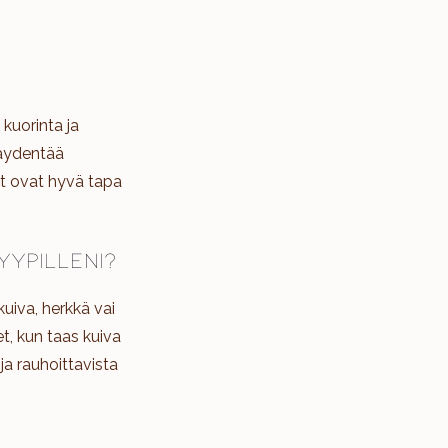
 kuorinta ja
äydentää
it ovat hyvä tapa
yypilleni?
uiva, herkkä vai
t, kun taas kuiva
ja rauhoittavista