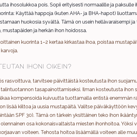
utta ihosolukkoa pois. Sopii erityisesti normaalille ja paksulle i
uorinta: Käyttää happoja (kuten AHA- ja BHA-hapot) liuottama
distamaan huokosia syvältä. Tämä on usein hellävaraisempi j
, mustapäiden ja herkän ihon hoidossa.
oittainen kuorinta 1–2 kertaa kirkastaa ihoa, poistaa mustapäi
karvoja.
eutan ihoni oikein?
s rasvoittuva, tarvitsee päivittäistä kosteutusta ihon suojamu
a talintuotannon tasapainottamiseksi. Ilman kosteutusta ihon 
 alkaa kompensoida kuivuutta tuottamalla entistä enemmän r
 lisää kiiltoa ja uusia mustapäitä. Valitse päiväkäyttöön kev
hintään SPF 30). Tämä on tärkein yksittäinen teko ihon ikäänt
 olennainen osa kokonaisvaltaista miesten ihonhoitoa. Yöksi vo
orjaavan voiteen. Tehosta hoitoa lisäämällä voiteen alle mu