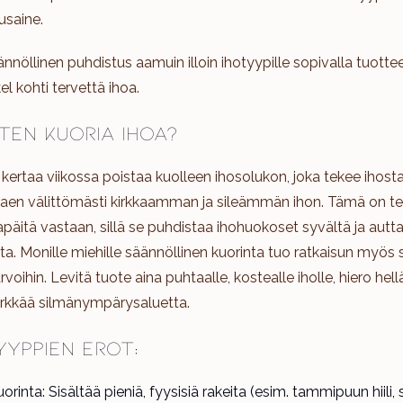
usaine.
nöllinen puhdistus aamuin illoin ihotyypille sopivalla tuottee
 kohti tervettä ihoa.
iten kuoria ihoa?
 kertaa viikossa poistaa kuolleen ihosolukon, joka tekee ihos
staen välittömästi kirkkaamman ja sileämmän ihon. Tämä on te
päitä vastaan, sillä se puhdistaa ihohuokoset syvältä ja autt
ta. Monille miehille säännöllinen kuorinta tuo ratkaisun myös 
voihin. Levitä tuote aina puhtaalle, kostealle iholle, hiero hell
 herkkää silmänympärysaluetta.
yyppien erot:
inta: Sisältää pieniä, fyysisiä rakeita (esim. tammipuun hiili, s