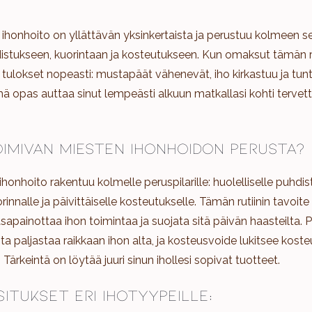
ihonhoito on yllättävän yksinkertaista ja perustuu kolmeen s
istukseen, kuorintaan ja kosteutukseen. Kun omaksut tämän ru
 tulokset nopeasti: mustapäät vähenevät, iho kirkastuu ja tun
 opas auttaa sinut lempeästi alkuun matkallasi kohti tervett
oimivan miesten ihonhoidon perusta?
honhoito rakentuu kolmelle peruspilarille: huolelliselle puhdis
rinnalle ja päivittäiselle kosteutukselle. Tämän rutiinin tavoite
apainottaa ihon toimintaa ja suojata sitä päivän haasteilta. 
rinta paljastaa raikkaan ihon alta, ja kosteusvoide lukitsee kos
Tärkeintä on löytää juuri sinun ihollesi sopivat tuotteet.
itukset eri ihotyypeille: