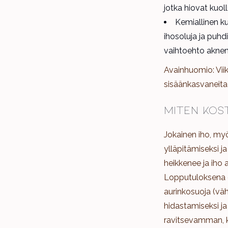
jotka hiovat kuoll
Kemiallinen k
ihosoluja ja puh
vaihtoehto aknen
Avainhuomio: Viik
sisäänkasvaneita 
Miten kost
Jokainen iho, myö
ylläpitämiseksi j
heikkenee ja iho
Lopputuloksena on
aurinkosuoja (vä
hidastamiseksi ja
ravitsevamman, k