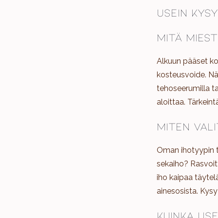
Usein kys
Mitä mies
Alkuun pääset kol
kosteusvoide. N
tehoseerumilla t
aloittaa. Tärkeint
Miten val
Oman ihotyypin t
sekaiho? Rasvoitt
iho kaipaa täytelä
ainesosista. Kysy
Kuinka use