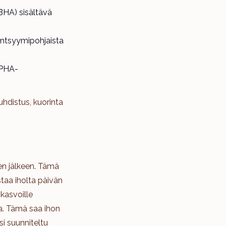
(BHA) sisältävä
 entsyymipohjaista
 PHA-
hdistus, kuorinta
sen jälkeen. Tämä
staa iholta päivän
 kasvoille
oa. Tämä saa ihon
si suunniteltu