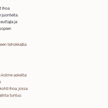
t ihoa
 juonteita.
euttajia ja
 sopien
een tehokkailla
 kolme askelta:
n
kohti ihoa, jossa
linta tuntuu