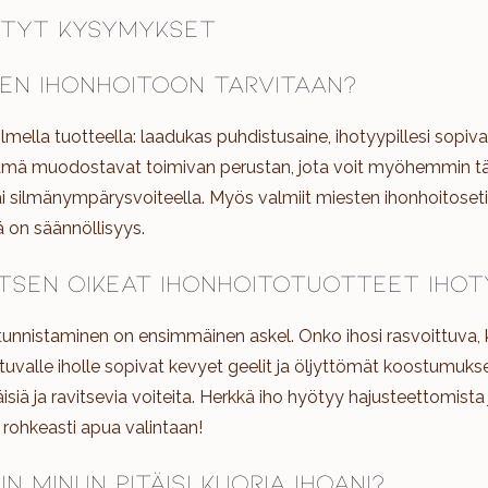
ytyt kysymykset
ten ihonhoitoon tarvitaan?
mella tuotteella: laadukas puhdistusaine, ihotyypillesi sopiva
ämä muodostavat toimivan perustan, jota voit myöhemmin t
ai silmänympärysvoiteella. Myös valmiit miesten ihonhoitoset
ä on säännöllisyys.
itsen oikeat ihonhoitotuotteet ihot
unnistaminen on ensimmäinen askel. Onko ihosi rasvoittuva, k
uvalle iholle sopivat kevyet geelit ja öljyttömät koostumukse
isiä ja ravitsevia voiteita. Herkkä iho hyötyy hajusteettomista 
 rohkeasti apua valintaan!
in minun pitäisi kuoria ihoani?