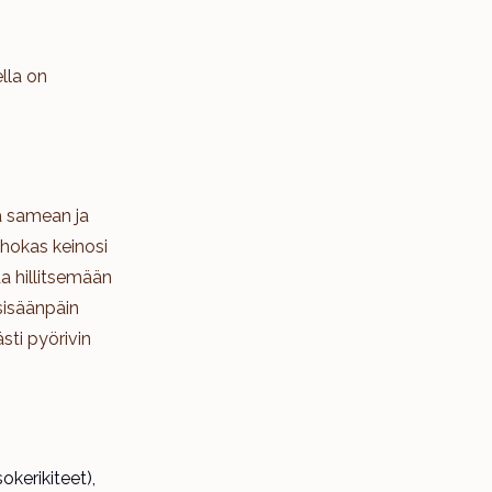
lla on
ta samean ja
hokas keinosi
aa hillitsemään
sisäänpäin
ästi pyörivin
okerikiteet),