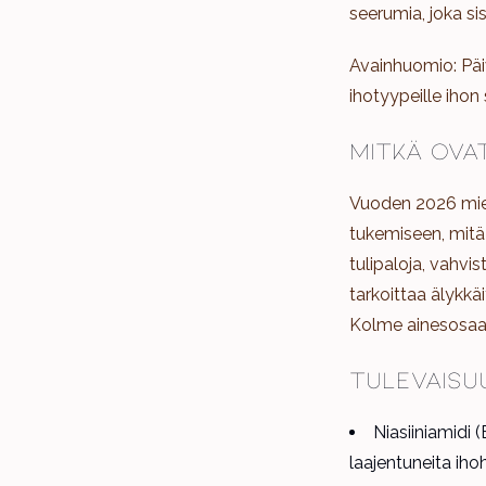
seerumia, joka si
Avainhuomio: Päi
ihotyypeille ihon
Mitkä ova
Vuoden 2026 mies
tukemiseen, mitä
tulipaloja, vahvi
tarkoittaa älykkä
Kolme ainesosaa 
Tulevaisu
Niasiiniamidi 
laajentuneita ih