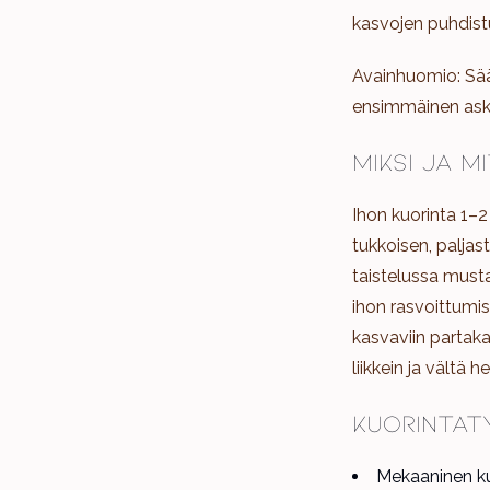
kasvojen puhdist
Avainhuomio: Sään
ensimmäinen askel
Miksi ja m
Ihon kuorinta 1–2
tukkoisen, palja
taistelussa musta
ihon rasvoittumis
kasvaviin partakar
liikkein ja vältä
Kuorintat
Mekaaninen kuor