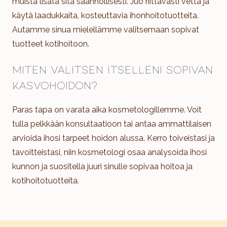
muista lisätä sitä säännöllisesti. Juo riittävästi vettä ja
käytä laadukkaita, kosteuttavia ihonhoitotuotteita.
Autamme sinua mielellämme valitsemaan sopivat
tuotteet kotihoitoon.
Miten valitsen itselleni sopivan
kasvohoidon?
Paras tapa on varata aika kosmetologillemme. Voit
tulla pelkkään konsultaatioon tai antaa ammattilaisen
arvioida ihosi tarpeet hoidon alussa. Kerro toiveistasi ja
tavoitteistasi, niin kosmetologi osaa analysoida ihosi
kunnon ja suositella juuri sinulle sopivaa hoitoa ja
kotihoitotuotteita.