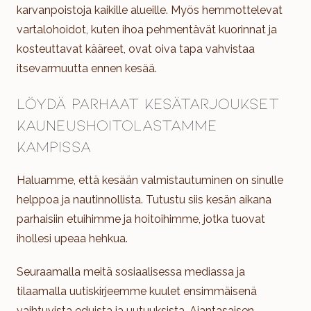
karvanpoistoja kaikille alueille. Myös hemmottelevat
vartalohoidot, kuten ihoa pehmentävät kuorinnat ja
kosteuttavat kääreet, ovat oiva tapa vahvistaa
itsevarmuutta ennen kesää.
Löydä parhaat kesätarjoukset
kauneushoitolastamme
Kampissa
Haluamme, että kesään valmistautuminen on sinulle
helppoa ja nautinnollista. Tutustu siis kesän aikana
parhaisiin etuihimme ja hoitoihimme, jotka tuovat
ihollesi upeaa hehkua.
Seuraamalla meitä sosiaalisessa mediassa ja
tilaamalla uutiskirjeemme kuulet ensimmäisenä
vaihtuvista eduista ja uutuuksista. Ajantasaisen