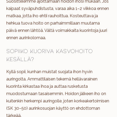
Suosittelemme ajoittamaan hoidon ihosi mukaan. Jos
kaipaat syväpuhdistusta, varaa aika 1–2 viikkoa ennen
matkaa, jotta iho ehtii rauhoittua. Kosteuttava ja
hehkua tuova hoito on parhaimmillaan muutama
päivä ennen lähtöä. Vältä voimakkaita kuorintoja juuri
ennen aurinkolomaa.
Sopiiko kuoriva kasvohoito
kesällä?
Kyllä sopii, kunhan muistat suojata ihon hyvin
auringolta. Ammattilaisen tekemä hellävarainen
kuorinta kirkastaa ihoa ja auttaa rusketusta
muodostumaan tasaisemmin. Hoidon jälkeen iho on
kuitenkin herkempi auringolle, joten korkeakertoimisen
(SK 30–50) aurinkosuojan käyttö on ehdottoman
tärkeää.