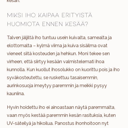
kesän.
Miksi iho kaipaa erityistä
huomiota ennen kesää?
Talven jäljiltä iho tuntuu usein kuivalta, samealta ja
elottomalta – kylmä viima ja kuiva sisäilma ovat
vieneet siitä kosteuden ja hehkun. Moni tekee sen
virheen, että siirtyy kesään valmistelemati ihoa
kunnolla. Kun kuollut ihosolukko on kuorittu pois ja iho
syväkosteutettu, se ruskettuu tasaisemmin,
aurinkosuoja imeytyy paremmin ja meikki pysyy
kauniina.
Hyvin hoidettu iho ei ainoastaan näytä paremmalta,
vaan myös kestää paremmin kesän rasituksia, kuten
UV-säteilyä ja hikoilua. Panostus ihonhoitoon nyt