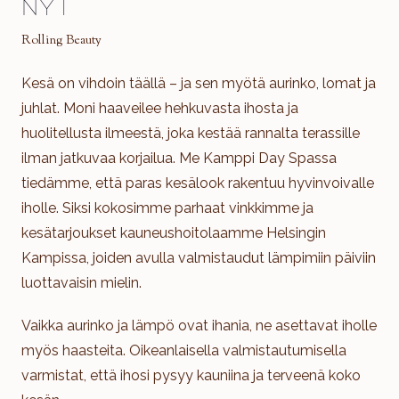
nyt
Rolling Beauty
Kesä on vihdoin täällä – ja sen myötä aurinko, lomat ja
juhlat. Moni haaveilee hehkuvasta ihosta ja
huolitellusta ilmeestä, joka kestää rannalta terassille
ilman jatkuvaa korjailua. Me Kamppi Day Spassa
tiedämme, että paras kesälook rakentuu hyvinvoivalle
iholle. Siksi kokosimme parhaat vinkkimme ja
kesätarjoukset kauneushoitolaamme Helsingin
Kampissa, joiden avulla valmistaudut lämpimiin päiviin
luottavaisin mielin.
Vaikka aurinko ja lämpö ovat ihania, ne asettavat iholle
myös haasteita. Oikeanlaisella valmistautumisella
varmistat, että ihosi pysyy kauniina ja terveenä koko