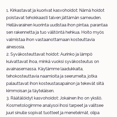
Kirkastavat ja kuorivat kasvohoidot: Nämä hoidot
poistavat tehokkaasti talven jättämän sameuden.
Hellävarainen kuorinta uudistaa ihon pintaa, parantaa
sen rakennetta ja tuo välitöntä hehkua. Hoito myös
valmistaa ihon vastaanottamaan kosteuttavia
ainesosia.
Syväkosteuttavat hoidot: Aurinko ja lämpö
kuivattavat ihoa, minkä vuoksi syväkosteutus on
avainasemassa. Käytämme laadukkaita,
tehokosteuttavia naamioita ja seerumeita, jotka
palauttavat ihon kosteustasapainon ja tekevät siitä
kimmoisan ja täyteläisen.
Räätälöidyt kasvohoidot: Jokainen iho on yksilö.
Kosmetologimme analysoi ihosi tarpeet ja valitsee
juuri sinulle sopivat tuotteet ja menetelmät, olipa