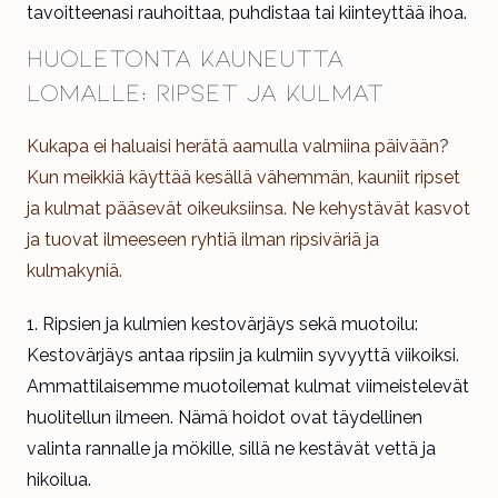
tavoitteenasi rauhoittaa, puhdistaa tai kiinteyttää ihoa.
Huoletonta kauneutta
lomalle: Ripset ja kulmat
Kukapa ei haluaisi herätä aamulla valmiina päivään?
Kun meikkiä käyttää kesällä vähemmän, kauniit ripset
ja kulmat pääsevät oikeuksiinsa. Ne kehystävät kasvot
ja tuovat ilmeeseen ryhtiä ilman ripsiväriä ja
kulmakyniä.
Ripsien ja kulmien kestovärjäys sekä muotoilu:
Kestovärjäys antaa ripsiin ja kulmiin syvyyttä viikoiksi.
Ammattilaisemme muotoilemat kulmat viimeistelevät
huolitellun ilmeen. Nämä hoidot ovat täydellinen
valinta rannalle ja mökille, sillä ne kestävät vettä ja
hikoilua.