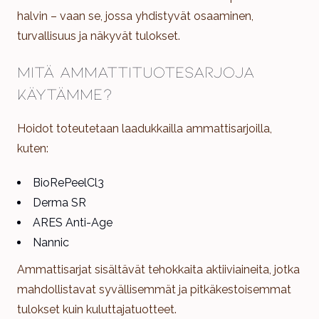
halvin – vaan se, jossa yhdistyvät osaaminen,
turvallisuus ja näkyvät tulokset.
Mitä ammattituotesarjoja
käytämme?
Hoidot toteutetaan laadukkailla ammattisarjoilla,
kuten:
BioRePeelCl3
Derma SR
ARES Anti-Age
Nannic
Ammattisarjat sisältävät tehokkaita aktiiviaineita, jotka
mahdollistavat syvällisemmät ja pitkäkestoisemmat
tulokset kuin kuluttajatuotteet.