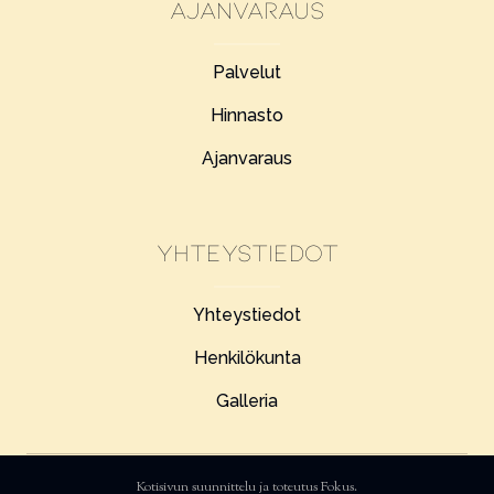
Ajanvaraus
Palvelut
Hinnasto
Ajanvaraus
Yhteystiedot
Yhteystiedot
Henkilökunta
Galleria
Kotisivun suunnittelu ja toteutus
Fokus
.