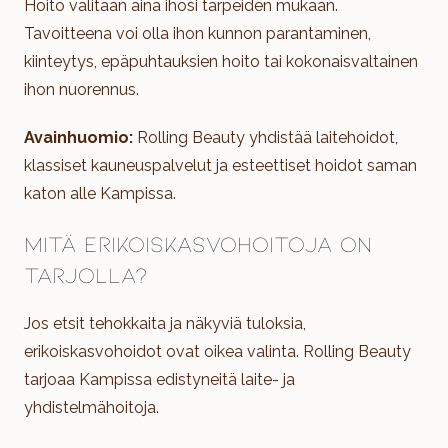
Hoito valitaan aina ihosi tarpeiden mukaan.
Tavoitteena voi olla ihon kunnon parantaminen,
kiinteytys, epäpuhtauksien hoito tai kokonaisvaltainen
ihon nuorennus.
Avainhuomio:
Rolling Beauty yhdistää laitehoidot,
klassiset kauneuspalvelut ja esteettiset hoidot saman
katon alle Kampissa.
Mitä erikoiskasvohoitoja on
tarjolla?
Jos etsit tehokkaita ja näkyviä tuloksia,
erikoiskasvohoidot ovat oikea valinta. Rolling Beauty
tarjoaa Kampissa edistyneitä laite- ja
yhdistelmähoitoja.